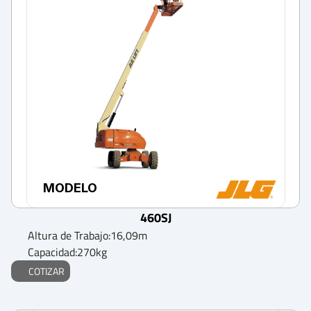
MODELO
460SJ
Altura de Trabajo:
16,09
m
Capacidad:
270
kg
COTIZAR