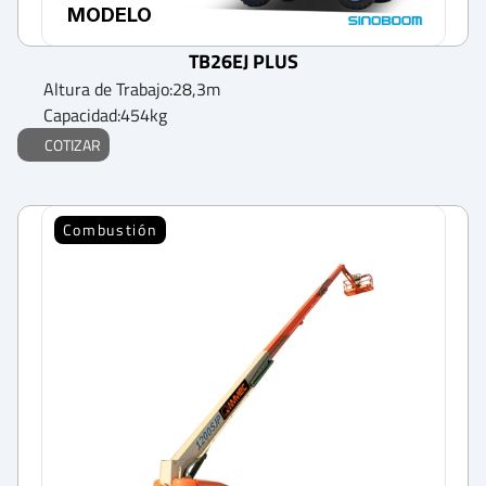
MODELO
TB26EJ PLUS
Altura de Trabajo:
28,3
m
Capacidad:
454
kg
COTIZAR
Combustión