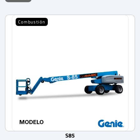
Combustión
MODELO
S85