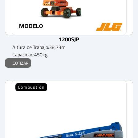
MODELO
1200SJP
Altura de Trabajo:
38,73
m
Capacidad:
450
kg
COTIZAR
Combustión