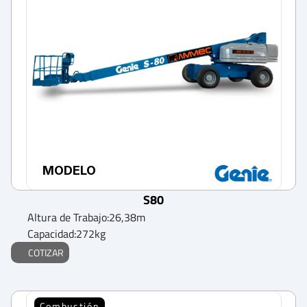
MODELO
S80
Altura de Trabajo:
26,38
m
Capacidad:
272
kg
COTIZAR
Combustión