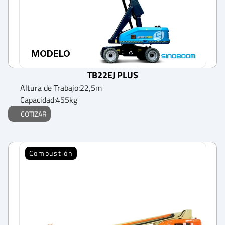
MODELO
TB22EJ PLUS
Altura de Trabajo:
22,5
m
Capacidad:
455
kg
COTIZAR
Combustión