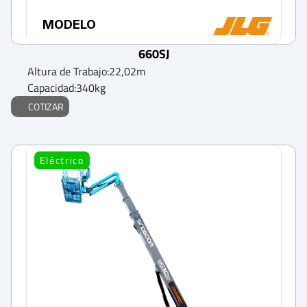
MODELO
660SJ
Altura de Trabajo:
22,02
m
Capacidad:
340
kg
COTIZAR
Eléctrico