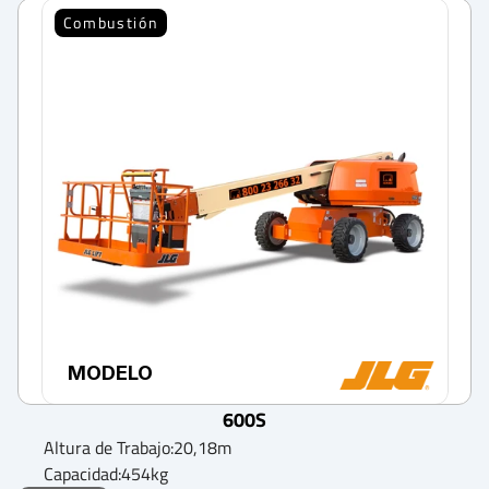
Combustión
MODELO
600S
Altura de Trabajo:
20,18
m
Capacidad:
454
kg