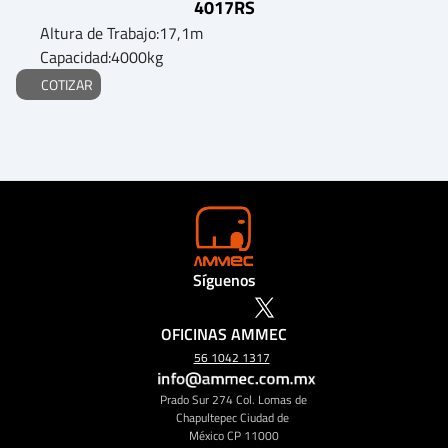
4017RS
Altura de Trabajo:
17,1
m
Capacidad:
4000
kg
COTIZAR
Síguenos
OFICINAS AMMEC
56 1042 1317
Prado Sur 274 Col. Lomas de 
Chapultepec Ciudad de 
México CP 11000